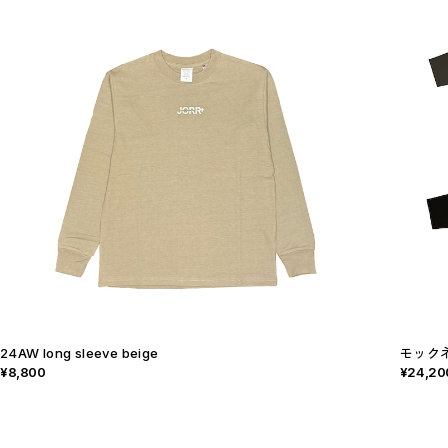
24AW long sleeve beige
モック
¥8,800
¥24,20